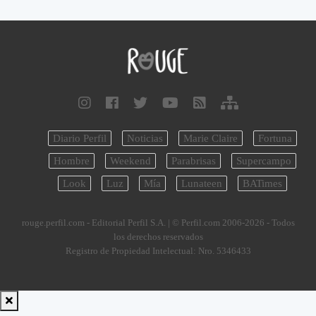
Diario Perfil
Noticias
Marie Claire
Fortuna
Hombre
Weekend
Parabrisas
Supercampo
Look
Luz
Mía
Lunateen
BATimes
rouge.perfil.com - Editorial Perfil S.A.
| © Perfil.com 2006-2026 - Todos
los derechos reservados
Registro de Propiedad Intelectual: Nro. 5346433