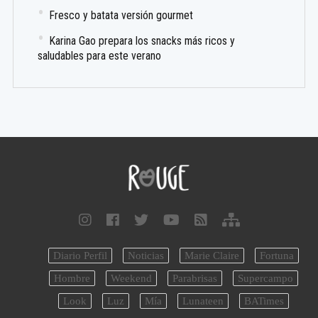
Fresco y batata versión gourmet
Karina Gao prepara los snacks más ricos y
saludables para este verano
Diario Perfil
Noticias
Marie Claire
Fortuna
Hombre
Weekend
Parabrisas
Supercampo
Look
Luz
Mía
Lunateen
BATimes