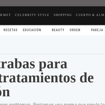
URMET
CELEBRITY STYLE
SHOPPING
CUERPO & ALM
RECETAS
EDUCACIÓN
BEAUTY
ORDEN
PAREJA
trabas para
tratamientos de
ón
ieron problemas. Reclaman una norma que regule la