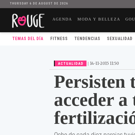
THURSDAY 6 DE AUGUST DE 2026
AGENDA
MODA Y BELLEZA
GO
TEMAS DEL DÍA
FITNESS
TENDENCIAS
SEXUALIDAD
|
14-11-2015 11:50
ACTUALIDAD
Persisten 
acceder a 
fertilizaci
Ocho de cada diez parejas tuv