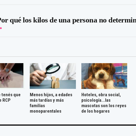
or qué los kilos de una persona no determi
e tenés que
Menos hijos, a edades
Hoteles, obra social,
e RCP
más tardías y más
psicología...las
familias
mascotas son los reyes
monoparentales
de los hogares