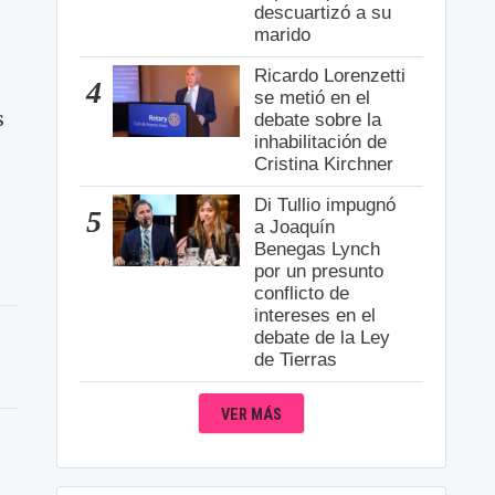
descuartizó a su
marido
Ricardo Lorenzetti
4
se metió en el
s
debate sobre la
inhabilitación de
Cristina Kirchner
Di Tullio impugnó
5
a Joaquín
Benegas Lynch
por un presunto
conflicto de
intereses en el
debate de la Ley
de Tierras
VER MÁS