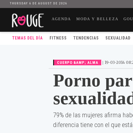
THURSDAY 6 DE AUGUST DE 2026
AGENDA
MODA Y BELLEZA
GO
TEMAS DEL DÍA
FITNESS
TENDENCIAS
SEXUALIDAD
|
19-03-2014 08:
CUERPO &AMP; ALMA
Porno par
sexualida
79% de las mujeres afirma haber
diferencia tiene con el que est