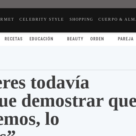
URMET
CELEBRITY STYLE
SHOPPING
CUERPO & ALM
RECETAS
EDUCACIÓN
BEAUTY
ORDEN
PAREJA
res todavía
ue demostrar qu
emos, lo