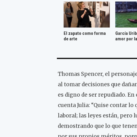
El zapato como forma
García Urib
de arte
amor por la
Thomas Spencer, el personaje 
al tomar decisiones que dañan
es digno de ser repudiado. En
cuenta Julia: “Quise contar lo
laboral; las leyes están, pero 
demostrando que lo que tenem
por sus propios méritos, por