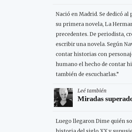
Nació en Madrid. Se dedicó a
su primera novela, La Hermand
precedentes. De periodista, c
escribir una novela. Según Na
contar historias con personaje
humano el hecho de contar his
también de escucharlas.”
Leé también
Miradas superador
Luego llegaron Dime quién soy
historia del siglo XX y supusi