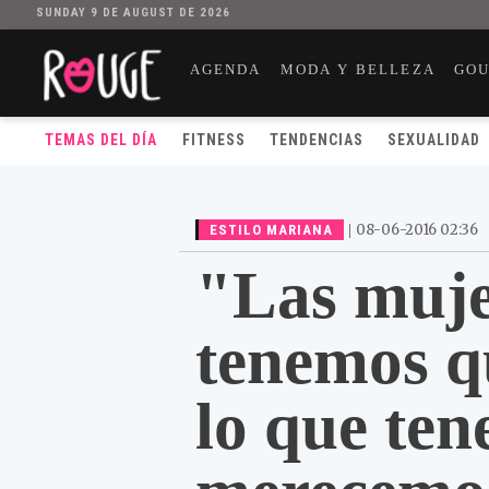
SUNDAY 9 DE AUGUST DE 2026
AGENDA
MODA Y BELLEZA
GO
TEMAS DEL DÍA
FITNESS
TENDENCIAS
SEXUALIDAD
|
08-06-2016 02:36
ESTILO MARIANA
"Las muje
tenemos q
lo que ten