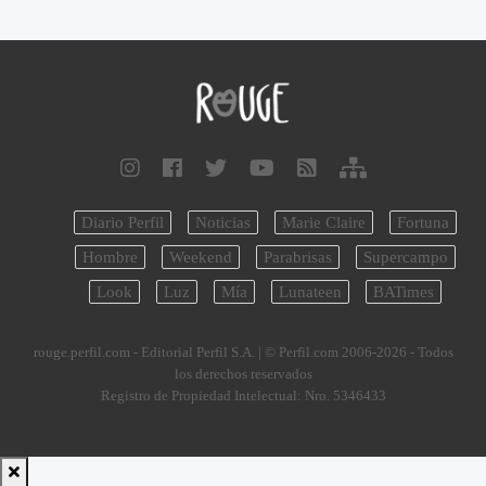
Diario Perfil
Noticias
Marie Claire
Fortuna
Hombre
Weekend
Parabrisas
Supercampo
Look
Luz
Mía
Lunateen
BATimes
rouge.perfil.com - Editorial Perfil S.A.
| © Perfil.com 2006-2026 - Todos
los derechos reservados
Registro de Propiedad Intelectual: Nro. 5346433