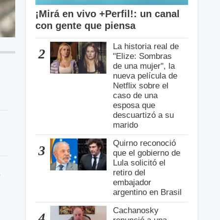
¡Mirá en vivo +Perfil!: un canal
con gente que piensa
La historia real de
2
"Elize: Sombras
de una mujer", la
nueva película de
Netflix sobre el
caso de una
esposa que
descuartizó a su
marido
Quirno reconoció
3
que el gobierno de
Lula solicitó el
l
retiro del
embajador
argentino en Brasil
Cachanosky
4