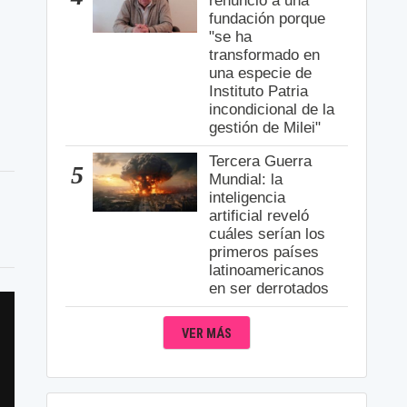
renunció a una
fundación porque
"se ha
transformado en
una especie de
Instituto Patria
incondicional de la
gestión de Milei"
Tercera Guerra
5
Mundial: la
inteligencia
artificial reveló
cuáles serían los
primeros países
latinoamericanos
en ser derrotados
VER MÁS