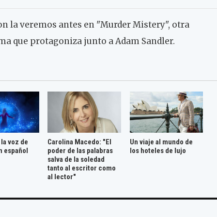
on la veremos antes en "Murder Mistery", otra
rma que protagoniza junto a Adam Sandler.
 la voz de
Carolina Macedo: "El
Un viaje al mundo de
n español
poder de las palabras
los hoteles de lujo
salva de la soledad
tanto al escritor como
al lector"