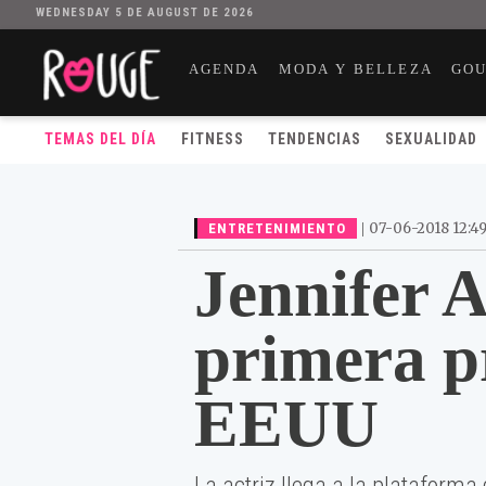
WEDNESDAY 5 DE AUGUST DE 2026
AGENDA
MODA Y BELLEZA
GO
TEMAS DEL DÍA
FITNESS
TENDENCIAS
SEXUALIDAD
|
07-06-2018 12:4
ENTRETENIMIENTO
Jennifer A
primera p
EEUU
La actriz llega a la plataforma