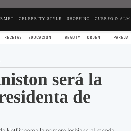
URMET
CELEBRITY STYLE
SHOPPING
CUERPO & ALM
RECETAS
EDUCACIÓN
BEAUTY
ORDEN
PAREJA
9
niston será la
residenta de
 de Netflix como la primera lesbiana al mando.