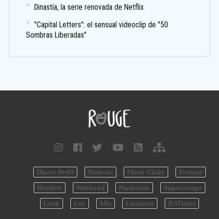
Dinastía, la serie renovada de Netflix
"Capital Letters": el sensual videoclip de "50
Sombras Liberadas"
Diario Perfil
Noticias
Marie Claire
Fortuna
Hombre
Weekend
Parabrisas
Supercampo
Look
Luz
Mía
Lunateen
BATimes