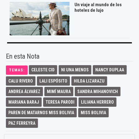
Un viaje al mundo de los
hoteles de lujo
En esta Nota
CELESTE CID
NI UNA MENOS
NANCY DUPLAA
TEMAS:
CALU RIVERO
LALI ESPÓSITO
HILDA LIZARAZU
ANDREA ÁLVAREZ
MIMÍ MAURA
SANDRA MIHANOVICH
MARIANA BARAJ
TERESA PARODI
LILIANA HERRERO
PAREN DE MATARNOS MISS BOLIVIA
MISS BOLIVIA
PAZ FERREYRA