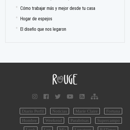
Cómo trabajar más y mejor desde tu casa
Hogar de espejos
El diseño que nos legaron
Diario Perfil
Noticias
Marie Claire
Fortuna
Hombre
Weekend
Parabrisas
Supercampo
Look
Luz
Mía
Lunateen
BATimes