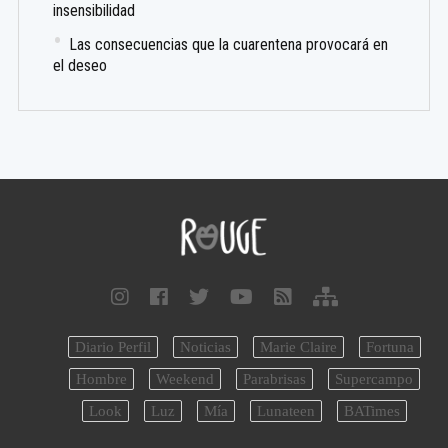
insensibilidad
Las consecuencias que la cuarentena provocará en
el deseo
Diario Perfil
Noticias
Marie Claire
Fortuna
Hombre
Weekend
Parabrisas
Supercampo
Look
Luz
Mía
Lunateen
BATimes