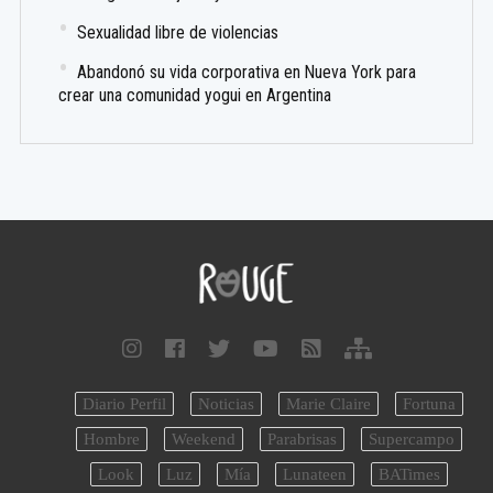
Sexualidad libre de violencias
Abandonó su vida corporativa en Nueva York para
crear una comunidad yogui en Argentina
Diario Perfil
Noticias
Marie Claire
Fortuna
Hombre
Weekend
Parabrisas
Supercampo
Look
Luz
Mía
Lunateen
BATimes