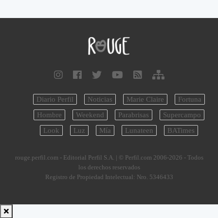
Diario Perfil
Noticias
Marie Claire
Fortuna
Hombre
Weekend
Parabrisas
Supercampo
Look
Luz
Mía
Lunateen
BATimes
rouge.perfil.com - Editorial Perfil S.A.
| © Perfil.com 2006-2026 - Todos
los derechos reservados
Registro de Propiedad Intelectual: Nro. 5346433