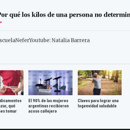
or qué los kilos de una persona no determi
scuelaNeferYoutube: Natalia Barrera
dicamentos
El 90% de las mujeres
Claves para lograr una
azar, qué
argentinas recibieron
logenvidad saludable
nes tomar
acoso callejero