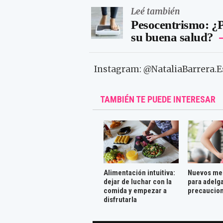
Leé también
Pesocentrismo: ¿P
su buena salud?
Instagram: @NataliaBarrera.E
TAMBIÉN TE PUEDE INTERESAR
Alimentación intuitiva:
Nuevos me
dejar de luchar con la
para adelg
comida y empezar a
precaucio
disfrutarla