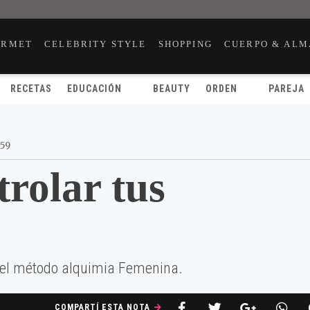
URMET
CELEBRITY STYLE
SHOPPING
CUERPO & ALM
RECETAS
EDUCACIÓN
BEAUTY
ORDEN
PAREJA
:59
rolar tus
 del método alquimia Femenina.
COMPARTÍ ESTA NOTA