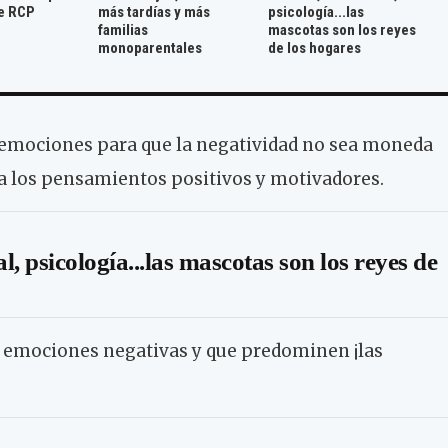
e RCP
más tardías y más
psicología...las
familias
mascotas son los reyes
monoparentales
de los hogares
s emociones para que la negatividad no sea moneda
r a los pensamientos positivos y motivadores.
l, psicología...las mascotas son los reyes de
 emociones negativas y que predominen ¡las