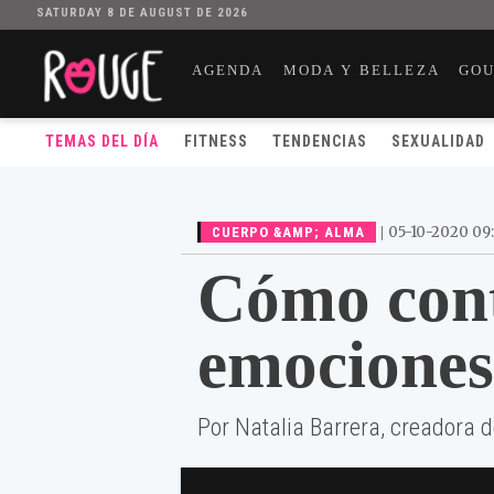
SATURDAY 8 DE AUGUST DE 2026
AGENDA
MODA Y BELLEZA
GO
TEMAS DEL DÍA
FITNESS
TENDENCIAS
SEXUALIDAD
|
05-10-2020 09
CUERPO &AMP; ALMA
Cómo cont
emociones
Por Natalia Barrera, creadora