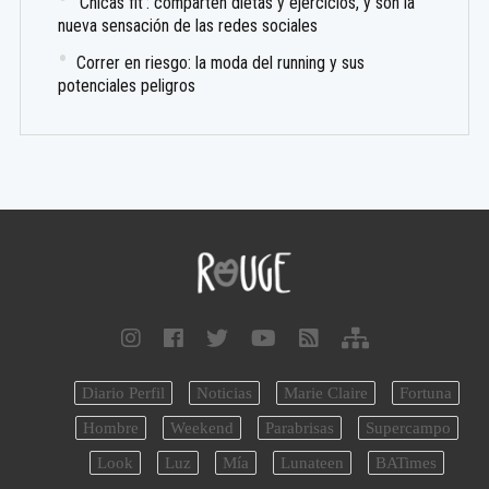
‘Chicas fit’: comparten dietas y ejercicios, y son la
nueva sensación de las redes sociales
Correr en riesgo: la moda del running y sus
potenciales peligros
Diario Perfil
Noticias
Marie Claire
Fortuna
Hombre
Weekend
Parabrisas
Supercampo
Look
Luz
Mía
Lunateen
BATimes