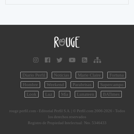
Diario Perfil
Noticias
Marie Claire
Fortuna
Hombre
Weekend
Parabrisas
Supercampo
Look
Luz
Mía
Lunateen
BATimes
rouge.perfil.com - Editorial Perfil S.A.
| © Perfil.com 2006-2026 - Todos
los derechos reservados
Registro de Propiedad Intelectual: Nro. 5346433