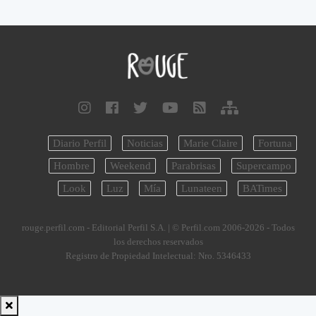
Diario Perfil
Noticias
Marie Claire
Fortuna
Hombre
Weekend
Parabrisas
Supercampo
Look
Luz
Mía
Lunateen
BATimes
rouge.perfil.com - Editorial Perfil S.A.
| © Perfil.com 2006-2026 - Todos
los derechos reservados
Registro de Propiedad Intelectual: Nro. 5346433