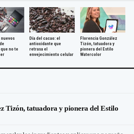
 nuevos
Día del cacao: el
Florencia González
de
antioxidante que
Tizón, tatuadora y
 que no te
retrasa el
pionera del Estilo
der
envejecimiento celular
Watercolor
z Tizón, tatuadora y pionera del Estilo