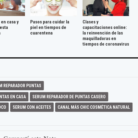
 en casa y
Pasos para cuidar la
Clases y
esta
piel en tiempos de
capacitaciones online:
a
cuarentena
la reinvención de las
maquilladoras en
tiempos de coronavirus
M REPARADOR PUNTAS
NTAS EN CASA
SERUM REPARADOR DE PUNTAS CASERO
OCO
SERUM CON ACEITES
CANAL MÁS CHIC COSMÉTICA NATURAL