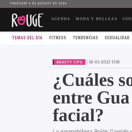
THURSDAY 6 DE AUGUST DE 2026
AGENDA
MODA Y BELLEZA
GO
TEMAS DEL DÍA
FITNESS
TENDENCIAS
SEXUALIDAD
|
18-02-2022 13:16
BEAUTY TIPS
¿Cuáles so
entre Gua
facial?
La cosmetóloga Belén Garrido e