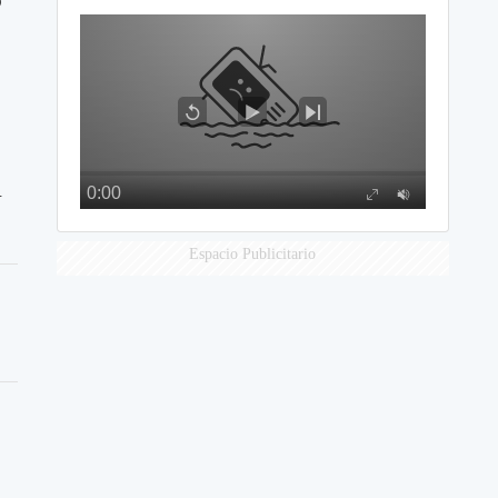
o
l
Espacio Publicitario