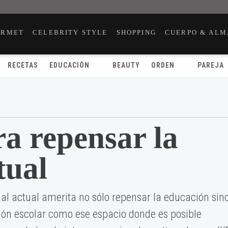
URMET
CELEBRITY STYLE
SHOPPING
CUERPO & ALM
RECETAS
EDUCACIÓN
BEAUTY
ORDEN
PAREJA
ra repensar la
tual
ial actual amerita no sólo repensar la educación sin
ución escolar como ese espacio donde es posible