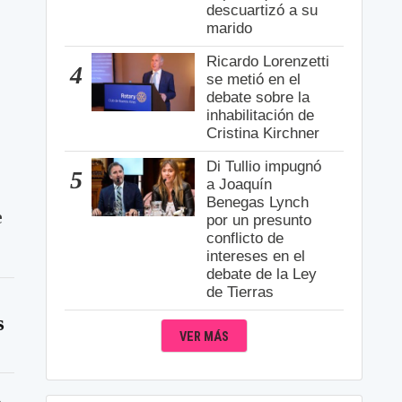
descuartizó a su
marido
Ricardo Lorenzetti
4
se metió en el
debate sobre la
inhabilitación de
Cristina Kirchner
Di Tullio impugnó
5
a Joaquín
Benegas Lynch
e
por un presunto
conflicto de
intereses en el
debate de la Ley
de Tierras
s
VER MÁS