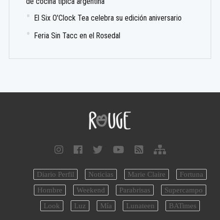
de cocina típica argentina
El Six O'Clock Tea celebra su edición aniversario
Feria Sin Tacc en el Rosedal
Diario Perfil
Noticias
Marie Claire
Fortuna
Hombre
Weekend
Parabrisas
Supercampo
Look
Luz
Mía
Lunateen
BATimes