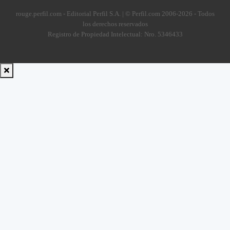
rouge.perfil.com - Editorial Perfil S.A.
| © Perfil.com 2006-2026 - Todos
los derechos reservados
Registro de Propiedad Intelectual: Nro. 5346433