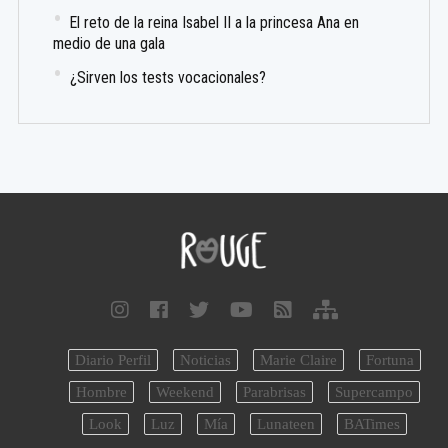
El reto de la reina Isabel II a la princesa Ana en
medio de una gala
¿Sirven los tests vocacionales?
Diario Perfil
Noticias
Marie Claire
Fortuna
Hombre
Weekend
Parabrisas
Supercampo
Look
Luz
Mía
Lunateen
BATimes