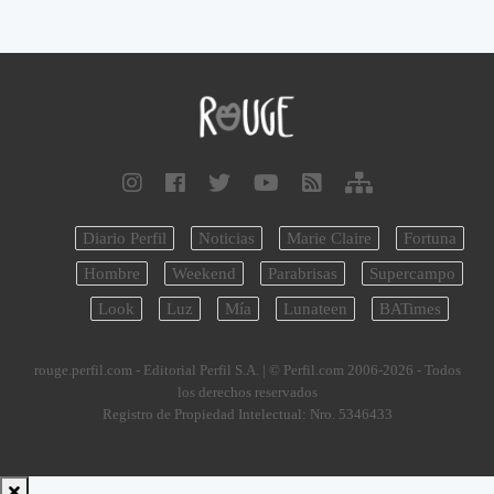
Diario Perfil
Noticias
Marie Claire
Fortuna
Hombre
Weekend
Parabrisas
Supercampo
Look
Luz
Mía
Lunateen
BATimes
rouge.perfil.com - Editorial Perfil S.A.
| © Perfil.com 2006-2026 - Todos
los derechos reservados
Registro de Propiedad Intelectual: Nro. 5346433