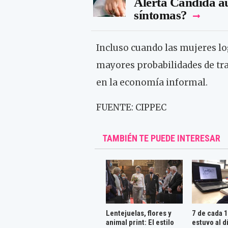
Alerta Cándida au
síntomas?
Incluso cuando las mujeres lo
mayores probabilidades de tran
en la economía informal.
FUENTE: CIPPEC
TAMBIÉN TE PUEDE INTERESAR
Lentejuelas, flores y
7 de cada 
animal print: El estilo
estuvo al d