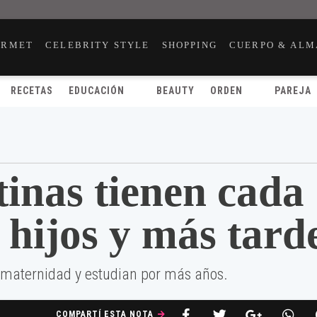
URMET
CELEBRITY STYLE
SHOPPING
CUERPO & ALM
RECETAS
EDUCACIÓN
BEAUTY
ORDEN
PAREJA
inas tienen cada
 hijos y más tard
 maternidad y estudian por más años.
COMPARTÍ ESTA NOTA